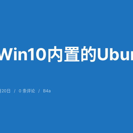
in10内置的Ubun
月20日
/
0
条评论
/
B4a